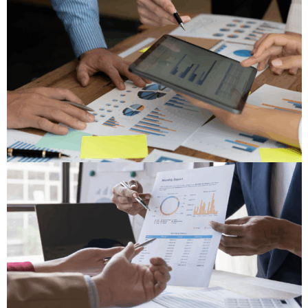
BI no agronegócio: como
painéis inteligentes
transformam dados em
decisões
SAIBA MAIS
PLANEJAMENTO CONTÁBIL
Planejamento contábil no
agronegócio: do custo ao
investimento
SAIBA MAIS