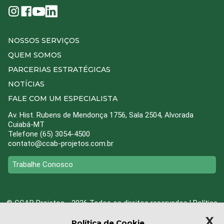
NOSSOS SERVIÇOS
QUEM SOMOS
PARCERIAS ESTRATÉGICAS
NOTÍCIAS
FALE COM UM ESPECIALISTA
Av. Hist. Rubens de Mendonça 1756, Sala 2504, Alvorada
Cuiabá-MT
Telefone (65) 3054-4500
contato@ccab-projetos.com.br
Trabalhe Conosco
© CCAB Projetos - 2026 Todos os direitos reservados l
Política
de Privacidade
X
Política de Cookie