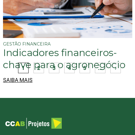
SAIBA MAIS
GESTÃO FINANCEIRA
Indicadores financeiros-
chave para o agronegócio
1
2
3
4
5
...
›
SAIBA MAIS