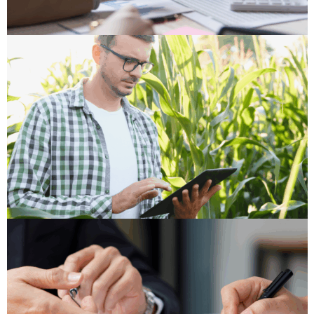
GESTÃO FINANCEIRA
Custos invisíveis no
agronegócio: como
identificar?
SAIBA MAIS
GESTÃO FINANCEIRA
Como integrar
planejamento financeiro e
planejamento de safra